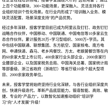
在企业在线培训领域，授客学堂围绕人才的"选育用留"，通过
上百个功能模块、300+功能场景，更深融入、灵活支持各行
业组织培训个性化场景。在行业内形成了"培训融入业务、模
块灵活配置、场景深度支持"的产品优势。
经过多年深耕，授客学堂目前已成为阿里云及钉钉、政务钉钉
战略合作伙伴，中国移动、中国联通、中国电信等10多家云生
态合作伙伴。累计服务20万+学习型组织、5000万+学员。其
中包括中国联通、联想集团、东方航空、国家核电、南方电
网、申通快递、森马、老乡鸡餐饮、方太、老娘舅餐饮等在内
的60余家大型上市公司，400余家行业头部企业，2000余家行
业腰部企业，以及国家税务总局、中国海关总署、国家统计局
等部委级、浙江省政府（浙政钉）等省厅级10余个超大型项
目、2000余家政务单位。
未来，授客学堂将始终坚持行业化深耕，与各行业组织深度共
创，快速升级迭代、革新产品底层能力，锻造智能、高效、敏
捷、专业的"产品力"，以数智化加速推动组织"培训学
习"向"人才发展"升级！